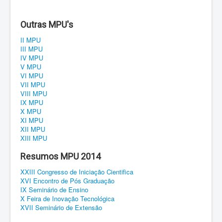
Regulamento
Outras MPU's
Eventos
II MPU
III MPU
Inscrições
IV MPU
V MPU
Notícias
VI MPU
VII MPU
VIII MPU
Público alvo
IX MPU
X MPU
Programação
XI MPU
XII MPU
XIII MPU
Resumos MPU 2014
XXIII Congresso de Iniciação Cientifica
XVI Encontro de Pós Graduação
IX Seminário de Ensino
X Feira de Inovação Tecnológica
XVII Seminário de Extensão