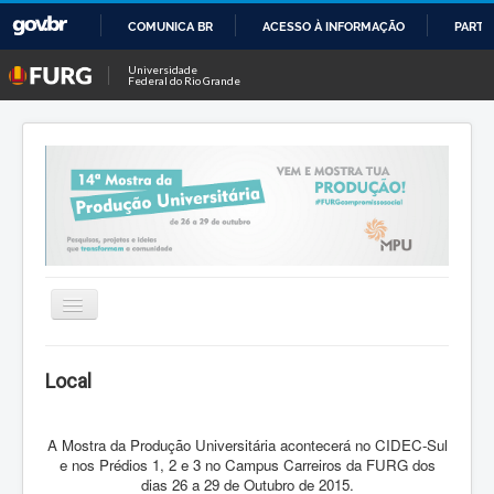
COMUNICA BR
ACESSO À INFORMAÇÃO
PARTI
IR
Universidade
Federal do Rio Grande
PARA
O
CONTEÚDO
Alternar
Navegação
Inicio
Local
Comissão organizadora
A Mostra da Produção Universitária acontecerá no CIDEC-Sul
Contato 14ª MPU
e nos Prédios 1, 2 e 3 no Campus Carreiros da FURG dos
dias 26 a 29 de Outubro de 2015.
Datas