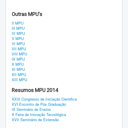
Regulamento
Outras MPU's
Eventos
II MPU
III MPU
Inscrições
IV MPU
V MPU
Notícias
VI MPU
VII MPU
VIII MPU
Público alvo
IX MPU
X MPU
Programação
XI MPU
XII MPU
XIII MPU
Resumos MPU 2014
XXIII Congresso de Iniciação Cientifica
XVI Encontro de Pós Graduação
IX Seminário de Ensino
X Feira de Inovação Tecnológica
XVII Seminário de Extensão