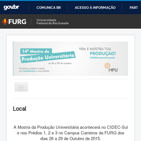
COMUNICA BR
ACESSO À INFORMAÇÃO
PARTI
IR
Universidade
Federal do Rio Grande
PARA
O
CONTEÚDO
Alternar
Navegação
Inicio
Local
Comissão organizadora
A Mostra da Produção Universitária acontecerá no CIDEC-Sul
Contato 14ª MPU
e nos Prédios 1, 2 e 3 no Campus Carreiros da FURG dos
dias 26 a 29 de Outubro de 2015.
Datas