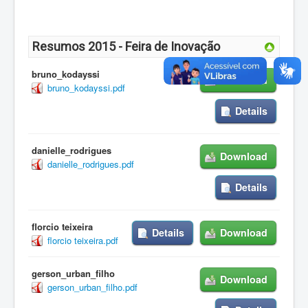
Resumos 2015 - Feira de Inovação
bruno_kodayssi
Download
bruno_kodayssi.pdf
Details
danielle_rodrigues
Download
danielle_rodrigues.pdf
Details
florcio teixeira
Details
Download
florcio teixeira.pdf
gerson_urban_filho
Download
gerson_urban_filho.pdf