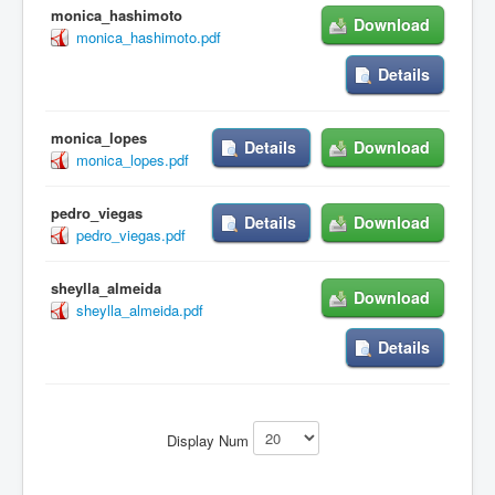
monica_hashimoto
Download
monica_hashimoto.pdf
Details
monica_lopes
Details
Download
monica_lopes.pdf
pedro_viegas
Details
Download
pedro_viegas.pdf
sheylla_almeida
Download
sheylla_almeida.pdf
Details
Display Num