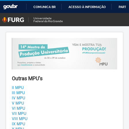
COMUNICA BR
ACESSO À INFORMAÇÃO
PARTI
IR
Universidade
Federal do Rio Grande
PARA
O
CONTEÚDO
Outras MPU's
II MPU
III MPU
IV MPU
V MPU
VI MPU
VII MPU
VIII MPU
IX MPU
X MPU