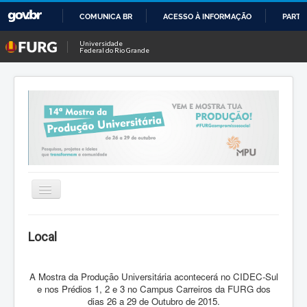
COMUNICA BR
ACESSO À INFORMAÇÃO
PARTI
IR
Universidade
Federal do Rio Grande
PARA
O
CONTEÚDO
Alternar
Navegação
Inicio
Local
Comissão organizadora
A Mostra da Produção Universitária acontecerá no CIDEC-Sul
Contato 14ª MPU
e nos Prédios 1, 2 e 3 no Campus Carreiros da FURG dos
dias 26 a 29 de Outubro de 2015.
Datas