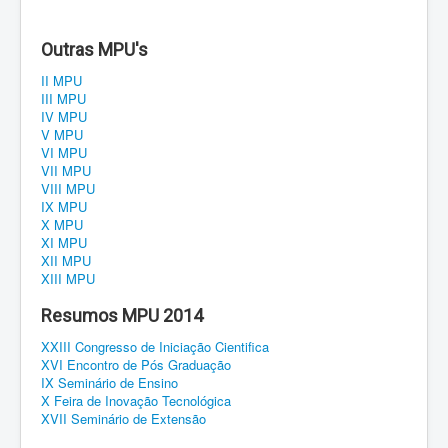
Regulamento
Outras MPU's
Eventos
II MPU
III MPU
Inscrições
IV MPU
V MPU
Notícias
VI MPU
VII MPU
VIII MPU
Público alvo
IX MPU
X MPU
Programação
XI MPU
XII MPU
XIII MPU
Resumos MPU 2014
XXIII Congresso de Iniciação Cientifica
XVI Encontro de Pós Graduação
IX Seminário de Ensino
X Feira de Inovação Tecnológica
XVII Seminário de Extensão